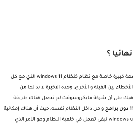
تحديثات ويندوز 11 شر لابد منه، حيث أنها تأتي بمنفعة كبيرة خاصة مع نظام كنظام windows 11 الذي مع كل
طاء بين الفينة و الأخرى، وهذه الاخيرة لا بد لها من
ات أمنية، وهنا يأتي دور تحديثات ويندوز 11، ناهيك على أن شركة مايكروسوفت لم تجعل هناك طريقة
و من داخل النظام نفسه، حيث أن هناك إمكانية
فقط لتأجيل تنزيل تحديثات مع العلم خدمة windows update تبقى تعمل في خلفية النظام وهو الأمر الذي