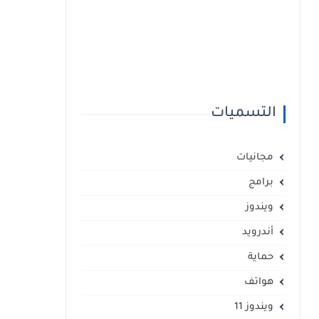
التسميات
مجانيات
برامج
ويندوز
أندرويد
حماية
هواتف
ويندوز 11