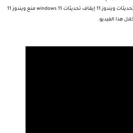
و الأن نترككم مع الشرح المفصل لكيفية تعطيل تحديثات ويندوز 11 إيقاف تحديثات windows 11 منع ويندوز 11