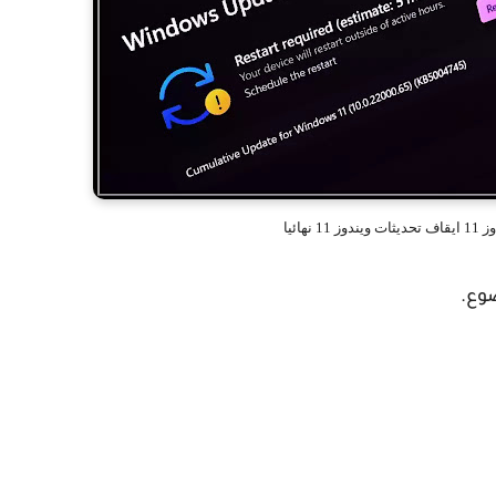
نهائيا
وع.