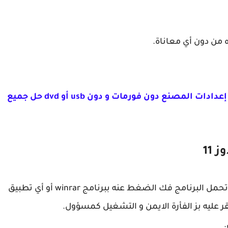
كيفية إعادة تعيين Windows 11 إلى إعدادات المصنع دون فورمات و دون usb أو dvd حل جميع
11
ستجدون رابط التنزيل أسفل هذه المقال، بعد أن تحمل البرنامج فك الضغط عنه ببرنامج winrar أو أي تطبيق
عليه بز الفأرة الايمن و التشغيل كمسؤول.
.