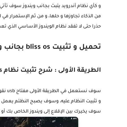
و كأي نظام أندرويد يتبث بجانب ويندوز سوف تأتي
من الذكاء تجاوزها و حلها، و من ثم الإستمرار في
حذرا حتى لا تفقد نظام الويندوز الأساسي الذي تعم
تحميل و تثبيت bliss os بجانب ويندوز دون فلاشة أو أسطوانة
الطريقة الأولى : شرح تثبيت نظام bliss os جنب ويندوز
سوف نس
و تثبيت النظام عليه، وسوف يصبح النظتم يعمل جن
سوف يخيرك بين الإقلاع إلى ويندوز الخاص بك أو bliss os.