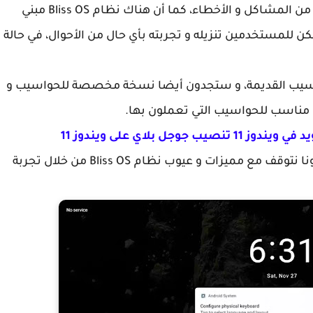
أندرويد 9 وهي الإصدار المستقر و النهائي و الخالي من المشاكل و الأخطاء، كما أن هناك نظام Bliss OS مبني
ر، إلا أنه يمكن للمستخدمين تنزيله و تجربته بأي حال من الأحوال، في حالة
سيب القديمة، و ستجدون أيضا نسخة مخصصة للحواسيب و
هو مناسب للحواسيب التي تعملون بها.
جل بلاي على ويندوز 11
دعونا نتوقف مع مميزات و عيوب نظام Bliss OS من خلال تجربة