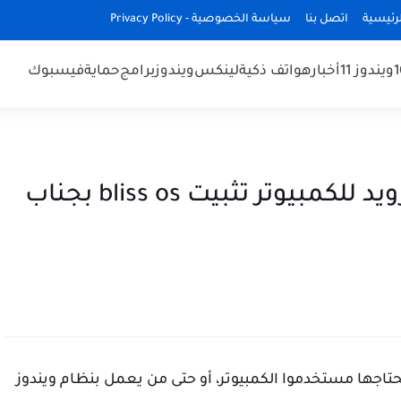
رئيسية
اتصل بنا
سياسة الخصوصية - Privacy Policy
ويندوز 11
أخبار
هواتف ذكية
لينكس
ويندوز
برامج
حماية
فيسبوك
شرح Bliss OS تنزيل نظام اندرويد للكمبيوتر تثبيت bliss os بجناب
حتاجها مستخدموا الكمبيوتر، أو حتى من يعمل بنظام ويندوز