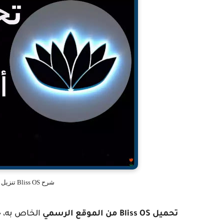
شرح Bliss OS تنزيل نظام اندرويد للكمبيوتر تثبيت bliss os
تحميل Bliss OS من الموقع الرسمي
الخاص به، ح