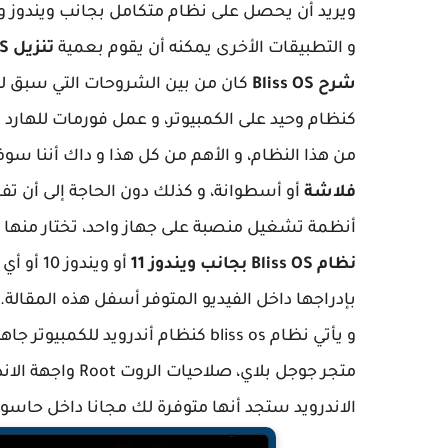
ويريد أن يحصل على نظام متكامل بجانب ويندوز و م
و التطبيقات الأخرى يمكنه أن يقوم بعمية
تنزيل Bliss OS
شرح Bliss OS
كان من بين الشروحات التي سبق لنا 
كنظام وحيد على الكمبيوتر، و عمل فورمات للهارد د
من هذا النظام، و الأهم من كل هذا و داك أننا 
فلاشة
أو أسطوانة، و كذلك دون الحاجة إلى أن
أنظمة تشغيل منصبة على جهاز واحد، تختار منها م
نظام Bliss OS بجانب ويندوز 11
أو ويند
بإدراجها داخل الفيديو المتوفر أسفل هذه المقالة.
و يأتي نظام bliss os كنظام أندرويد 
متجر جوجل بلاي، ص
الاندرويد ستجد أنها متوفرة لك مجانا داخل حاسوب