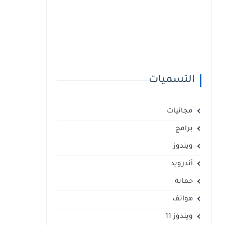
التسميات
مجانيات
برامج
ويندوز
أندرويد
حماية
هواتف
ويندوز 11