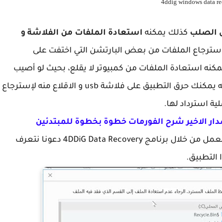
4ddig windows data r
ص الصلب
كذلك يمكنه
استعادة الملفات من الفلاشة و
ترجاع الملفات من بعض البارتشن التي اختفت على
 يمكنه استعادة الملفات من كمبيوتر لا يقلع، بحيث لو أصيب
بمشكلة الشاشة الزرقاء أو الشاشة السوداء فإنه يمكنك حرق التطبيق على فلاشة usb و الاقلاع منه لإسترجاع
ية استرداد لها.
و قبل أن نشرع في شرح تحميل و تثبيت و كيفية العمل من خلال برنامج 4DDiG Data Recovery دعونا نتعرف
 التطبيق.