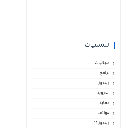
التسميات
مجانيات
برامج
ويندوز
أندرويد
حماية
هواتف
ويندوز 11