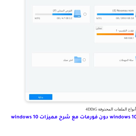
اع الملفات المحذوفة 4DDiG
تحديث ويندوز 10 إلى الإصدار windows 10 21h1 دون فورمات مع شرح مميزات windows 10