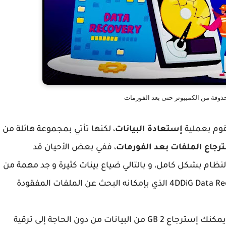
ذوفة من الكمبيوتر حتى بعد الفورمات
قوم بعملية
إستعادة البيانات
، لكنها تأتي بمجموعة هائلة من
رجاع الملفات بعد الفورمات
، ففي بعض الأحيان قد
ظام بشكل كامل، و بالتالي ضياع بينات كثيرة و جد مهمة من
الحاسوب الخاص بك وهنا يأتي دور برنامج 4DDiG Data Recovery الذي بإمكانه البحث عن الملفات المفقودة
مجانا الأن حيث أنه يمكنك إسترجاع 2 GB من البيانات من دون الحاجة إلى ترقية