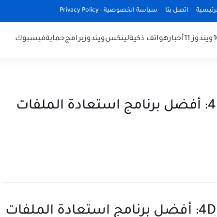
رئيسية
اتصل بنا
سياسة الخصوصية - Privacy Policy
ويندوز 11
أخبار
هواتف ذكية
لينكس
ويندوز
برامج
حماية
فيسبوك
"4DDiG Data Recovery Review: أفضل برنامج استعادة الملفات
"4DDiG Data Recovery Review: أفضل برنامج استعادة الملفات