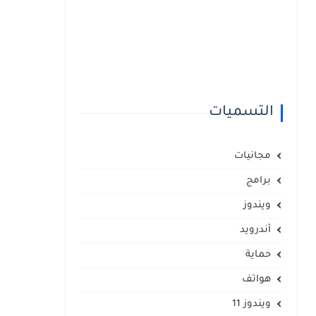
التسميات
مجانيات
برامج
ويندوز
أندرويد
حماية
هواتف
ويندوز 11