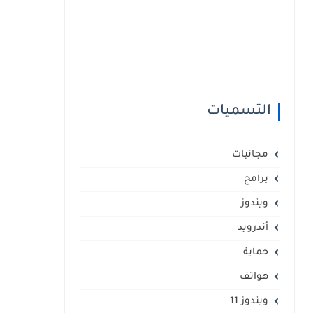
التسميات
مجانيات
برامج
ويندوز
أندرويد
حماية
هواتف
ويندوز 11