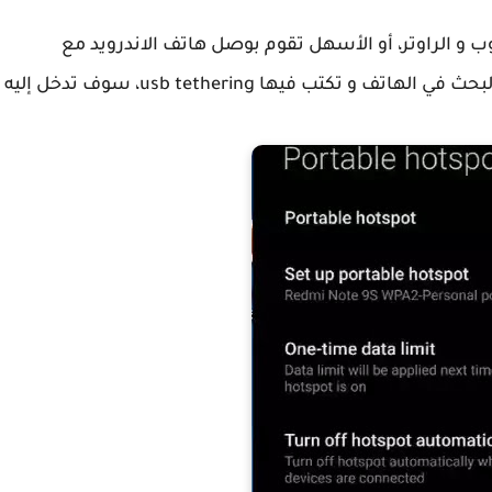
 و الراوتر، أو الأسهل تقوم بوصل هاتف الاندرويد مع
الحاسوب عبر الكابل الخاص به، و تذهب الى خانة البحث في الهاتف و تكتب فيها usb tethering، سوف تدخل إليه