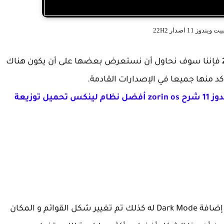
دوز 11 اصدار 22H2
فإننا سوف نحاول أن نستعرض بعضها على أن يكون هناك
 منها جميعا في الإصدارات القادمة.
تحميل و تثبيت zorin os بجانب ويندوز 11 شرح zorin os أفضل نظام لينكس تحميل توزيعة
بالنسبة لمدير المهام تغيير من حيث الشكل تمت إضافة Dark Mode له كذلك تم تغيير شكل القوائم و المكان