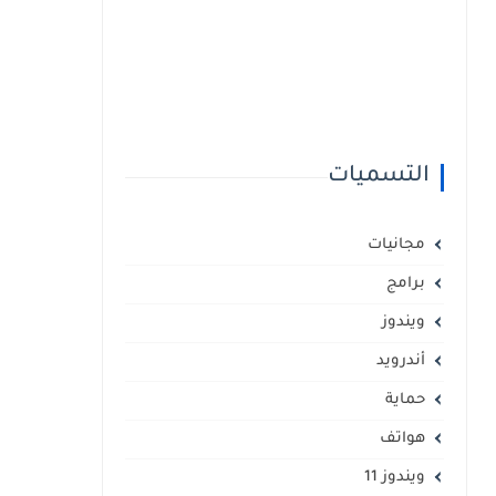
التسميات
مجانيات
برامج
ويندوز
أندرويد
حماية
هواتف
ويندوز 11