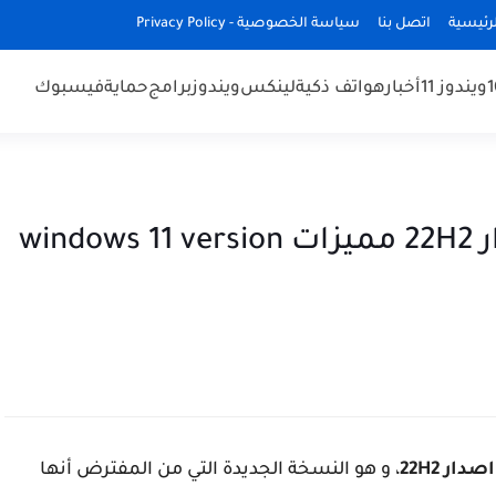
رئيسية
اتصل بنا
سياسة الخصوصية - Privacy Policy
ويندوز 11
أخبار
هواتف ذكية
لينكس
ويندوز
برامج
حماية
فيسبوك
تحميل و تثبيت ويندوز 11 اصدار 22H2 مميزات windows 11 version
، و هو النسخة الجديدة التي من المفترض أنها