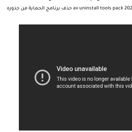
و الأن نترككم مع الشرح المفصل لكيفية تحميل av uninstall tools pack 2021 حذف برنامج الحماية من جذوره