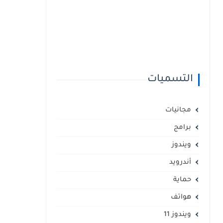
التسميات
مجانيات
برامج
ويندوز
أندرويد
حماية
هواتف
ويندوز 11