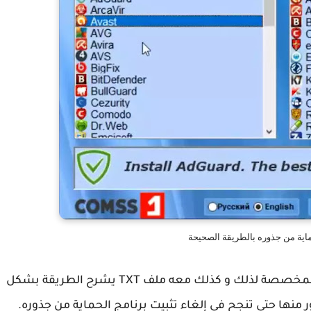
اية من جذوره بالطريقة الصحيحة
بعد ذلك سوف تنبثق لك نافذة فيها أداة الحذف المخصصة لذلك و كذلك معه ملف TXT يشرح الطريقة بشكل
نها حتى تنجح في إلغاء تثبيت برنامج الحماية من جذوره.