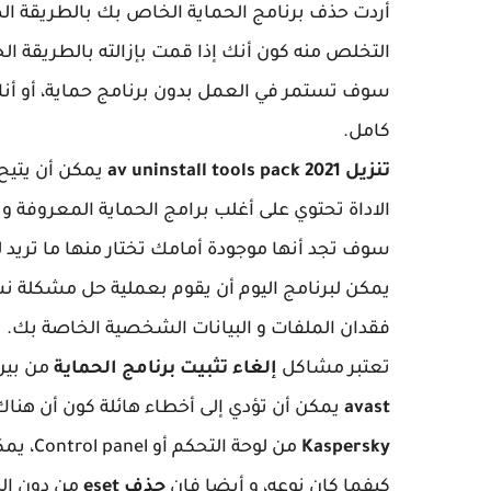
التخلص منه كون أنك إذا قمت بإزالته بالطريقة ا
سوف تستمر في العمل بدون برنامج حماية، أو أ
كامل.
تنزيل av uninstall tools pack 2021
يمكن أن يتيح
سوف تجد أنها موجودة أمامك تختار منها ما تريد ل
فقدان الملفات و البيانات الشخصية الخاصة بك.
تعتبر مشاكل
إلغاء تثبيت برنامج الحماية
من بين
avast
يمكن أن تؤدي إلى أخطاء هائلة كون أن هناك إ
Kaspersky
من لوحة
كيفما كان نوعه، و أيضا فإن
حذف eset