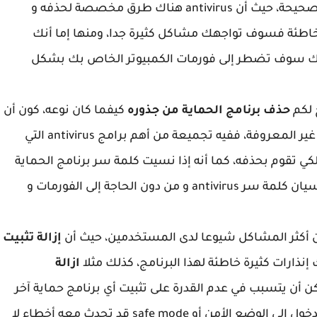
أردت حذف برنامج الحماية الخاص بك بالطريقة الصحيحة، حيث أن antivirus هناك طرق مخصصة لحذفه و
لخاطئة فسوف تواجهك مشاكل كثيرة جدا، ومنها إما أنك
نك سوف تضطر إلى فورمات الكمبيوتر الخاص بك بشكل
 لكم
حذف برنامج الحماية من جذوره
كيفما كان نوعه، كون أن
الاداة تحتوي على أغلب برامج الحماية المعروفة و غير المعروفة، ففيه تجميعة من أهم برامج antivirus التي
كي تقوم بحذفه، كما أنه إذا نسيت كلمة سر برنامج الحماية
يمكن لبرنامج اليوم أن يقوم بعملية حل مشكلة نسيان كلمة سر antivirus و من دون الحاجة إلى الفورمات و
 أكثر المشاكل شيوعا لدى المستخدمين، حيث أن
إزالة تثبيت
نذارات كثيرة خاطئة لهذا البرنامج، كذلك مثلا
ازالة
 التحكم أو Control panel، يمكن أن يتسبب في عدم القدرة على تثبيت أي برنامج حماية آخر
من دون الدخول إلى الوضع الأمن أو safe mode قد تحدث معه أخطاء لا