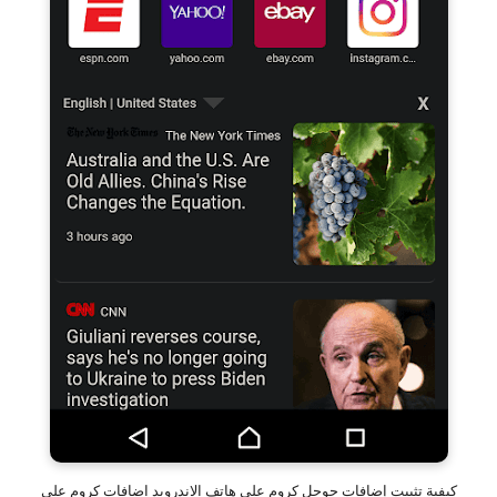
كيفية تثبيت إضافات جوجل كروم على هاتف الاندرويد اضافات كروم على