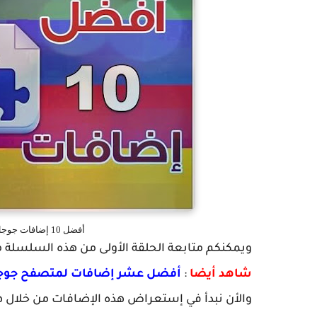
أفضل 10 إضافات جوجل كروم Google Chrome إضافات مميزة
ويمكنكم متابعة الحلقة الأولى من هذه السلسلة م
شاهد أيضا
:
أفضل عشر إضافات لمتصفح جوجول كروم Google Chrome إضافات ر
والأن نبدأ في إستعراض هذه الإضافات من خلال ه