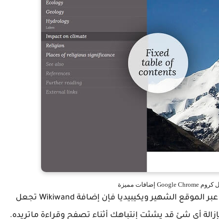
لكل محبي المطالعة والقراءة عبر الانترنت وخاصة عبر الموقع الشهير ويكيبيديا فإن إضافة Wikiwand تجعل
لة أي شئ قد يشثت إنتباهك أثناء تصفح وقراءة ماتريده.