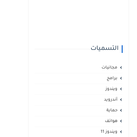
التسميات
مجانيات
برامج
ويندوز
أندرويد
حماية
هواتف
ويندوز 11