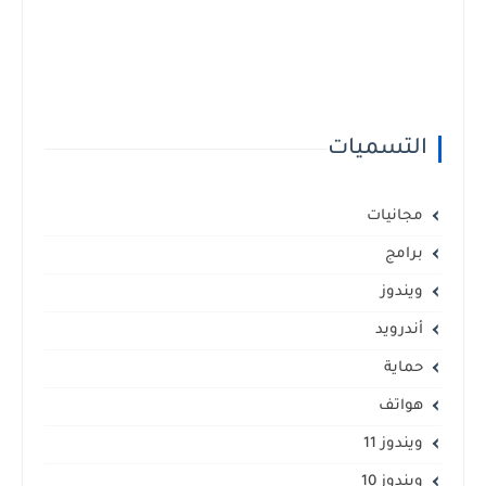
التسميات
مجانيات
برامج
ويندوز
أندرويد
حماية
هواتف
ويندوز 11
ويندوز 10