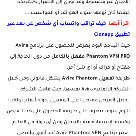
ان غير مضمونة وقد تؤدي إلى الإضرار بأجهزتكم
 كان نوعها سواء الهواتف أو الحواسيب....
أيضا
:
كيف تراقب واتساب أي شخص عن بعد عبر
Clona
أتيناكم اليوم بعرض للحصول على برنامج
Avira
Phantom  مفعل بالكامل
من دون الحاجة إلى
 أو كراك أو أي شئ آخر.
ة
تفعيل Avira Phantom
بشكل قانوني ومن خلال
الشركة الألمانية Avira نفسها، حيث قامت الشركة
 العرض مقتصرا على المقمين بدولة ألمانيا ولكننا
م سوف نتعرف على طريقة الحصول على هذا العرض
ة الإستفادة منه بالمجان ومن أي دولة في العالم.
يعتبر برنامج Avira Phantom VPN أحد أقوى وأفضل