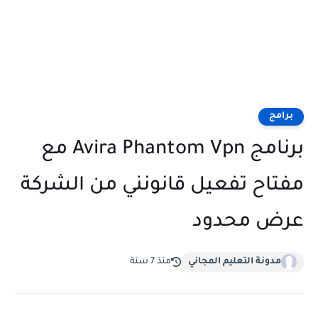
مج
برنامج Avira Phantom Vpn مع
اح تفعيل قانونني من الشركة
ض محدود
مدونة التعليم المجاني
منذ 7 سنة