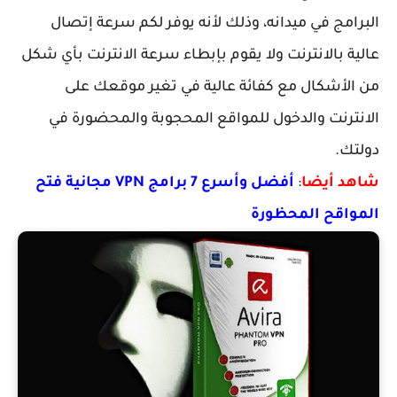
مج في ميدانه، وذلك لأنه يوفر لكم سرعة إتصال
 بالانترنت ولا يقوم بإبطاء سرعة الانترنت بأي شكل
لأشكال مع كفائة عالية في تغير موقعك على
ترنت والدخول للمواقع المحجوبة والمحضورة في
ك.
 أيضا
:
أفضل وأسرع 7 برامج VPN مجانية فتح
اقح المحظورة