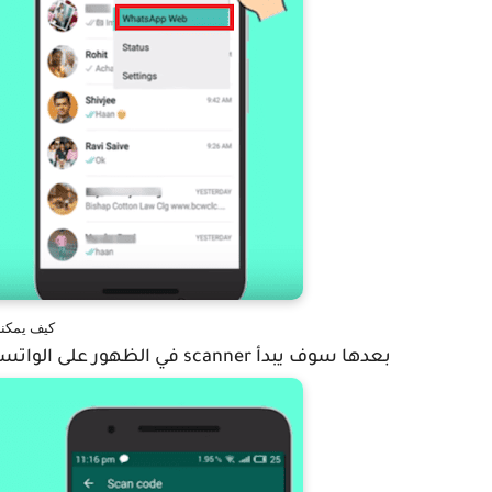
كيف يمكنن
بعدها سوف يبدأ scanner في الظهور على الواتساب الذي نريد مراقبته نأخده وندهب للهاتف الثاني.