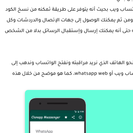
اصية الواتساب ويب بحيث أنه يتوفر على طريقة ثمكنه من نسخ الكود
 ومن ثم يمكنك الوصول إلى جهات الإتصال والدردشات وكل
ته حتى أنه يمكنك إرسال وإستقبال الرسائل بدلا من الشخص
فتح تطبيق Clonapp ثم ننتقل نحو الهاتف الذي نريد مراقبته ونفتح الواتساب وندهب إلى
النقاط الموجودة في الأعلى ننقر عليها ونختار واتساب ويب أو whatsapp web، كما هو موضح من خلال هذه