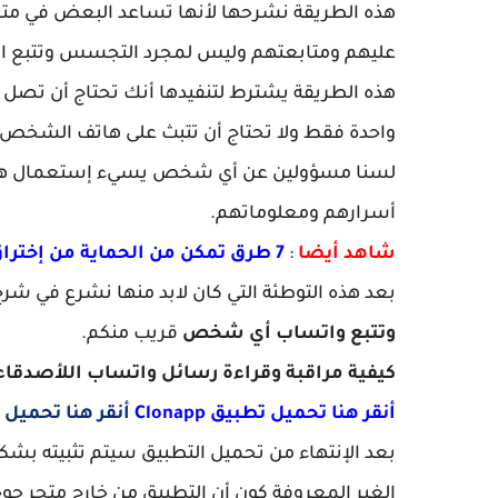
هذه الطريقة نشرحها لأنها تساعد البعض في م
عليهم ومتابعتهم وليس لمجرد التجسس وتتبع ال
هذه الطريقة يشترط لتنفيدها أنك تحتاج أن تصل 
واحدة فقط ولا تحتاج أن تتبث على هاتف الشخص
لسنا مسؤولين عن أي شخص يسيء إستعمال هذ
أسرارهم ومعلوماتهم.
شاهد أيضا
:
7 طرق تمكن من الحماية من إختراق واتس اب ومنع التجسس على محادثات Whatsapp
بعد هذه التوطئة التي كان لابد منها نشرع في شر
وتتبع واتساب أي شخص
قريب منكم.
كيفية مراقبة وقراءة رسائل واتساب اللأصدقاء
أنقر هنا تحميل تطبيق Clonapp
أنقر هنا تحميل Clonapp رابط خارجي
بعد الإنتهاء من تحميل التطبيق سيتم تثبيته بشكل
الغير المعروفة كون أن التطبيق من خارج متجر جوج