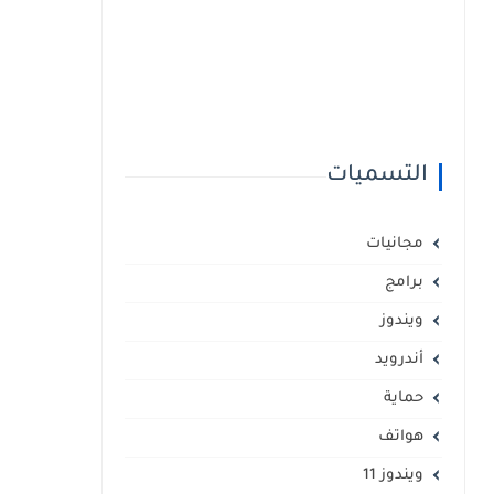
التسميات
مجانيات
برامج
ويندوز
أندرويد
حماية
هواتف
ويندوز 11