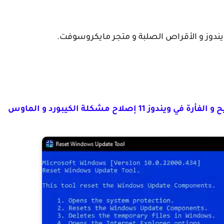
ندوز و الأقراص الصلبة و متجر مايكروسوفت.
حل مشكلة عدم عمل لوحة المفاتيح و الفأرة في ويندوز 11 إصلاح مشكلة الكيبورد و الماوس