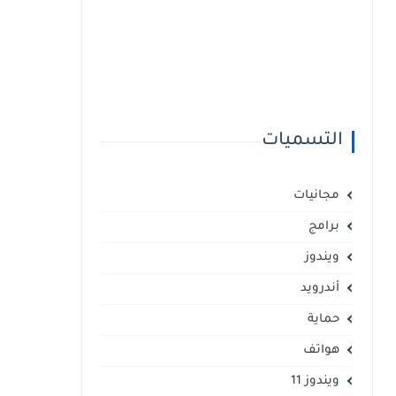
التسميات
مجانيات
برامج
ويندوز
أندرويد
حماية
هواتف
ويندوز 11