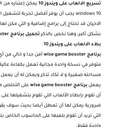
تسريع الالعاب على ويندوز 10
يمكن إعتباره من ال
windows 10 يجب أن يوفر أفضل تجربة لت
الاحيان قد تحتاج إلى برامج إضافية و التي مكن 
بشكل أكبر، وهنا نخص بالذكر
تحميل برنامج wise game booster
بطء الالعاب على ويندوز 10
.
برنامج wise game booster
أمن جدا و خالي من أي
متوفر في نسخة واحدة مجانية تعمل بكفاءة عالية ج
مساحته صغيرة و لا تكاد تذكر ويمكن له أن يعمل م
يعمل
برنامج wise game booster
على التخلص من 
أن تقوم بإبطاء الألعاب التي تقوم بتشغيلها على ج
ضرورية يمكن لها أن تعطل أيضا بحيث سوف يقوم 
واحدة فقط.