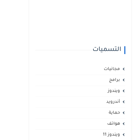
التسميات
مجانيات
برامج
ويندوز
أندرويد
حماية
هواتف
ويندوز 11