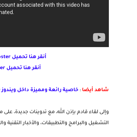
أنقر هنا تحميل wise game booster الموقع الرسمي
أنقر هنا تحميل wise game booster رابط خارجي
شاهد أيضا
:
خاصية رائعة ومميزة داخل ويندوز 10 فعلها الان خصائص و مميزات الويندوز 10
وإلى لقاء قادم بإذن الله، مع تدوينات جديدة، على
التشغيل والبرامج والتطبيقات، والأخبار التقنية وا