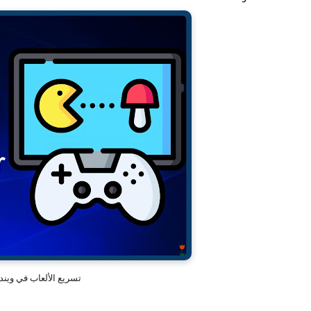
تسريع الألعاب في ويندوز 10 أفضل برنامج تحسين أداء ا