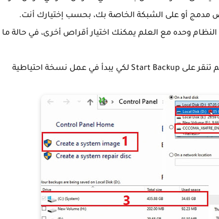
 مدمج أو على الشبكة الخاصة بك، بحسب إختيارك أنت.
لنظام وحده مع العلم يمكنك اختيار أقراص أخرى، في حالة ما
4 بعدها سوف يعطيك حجم النسخة الاحتياطية ثم تنقر على Start Backup لكي يبدأ في عمل نسخة احتياطية