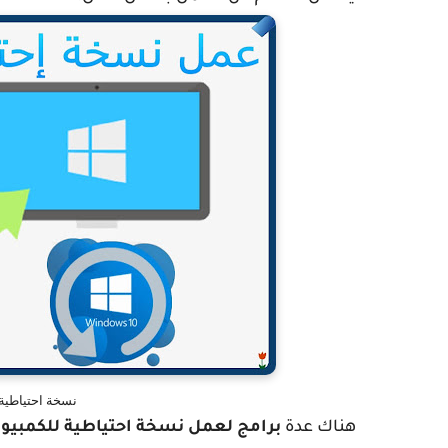
نسخة احتياطية لويندوز 10 الب
هناك عدة
برامج لعمل نسخة احتياطية للكمبيوت