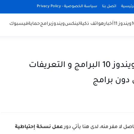
رئيسية
اتصل بنا
سياسة الخصوصية - Privacy Policy
ويندوز 11
أخبار
هواتف ذكية
لينكس
ويندوز
برامج
حماية
فيسبوك
كيفية عمل نسخة احتياطية لويندوز 10 البرامج و التعريفات
 دون برامج
 لا مفر منه، لدى هنا يأتي دور
عمل نسخة إحتياطية