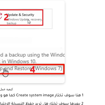
كيفية عمل ن
1 هنا سوف تختار Create system image كما هو واضح من خلال الصورة أسفله.