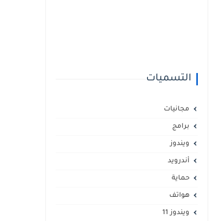
التسميات
مجانيات
برامج
ويندوز
أندرويد
حماية
هواتف
ويندوز 11