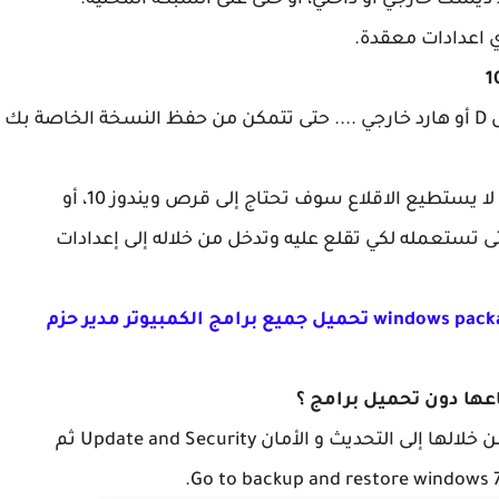
ديسك خارجي أو داخلي، أو حتى على الشبكة المحلية.
 اعدادات معقدة.
ستحتاج فلاشة أو هارد ديسك الداخلي مثل القرص D أو هارد خارجي .... حتى تتمكن من حفظ النسخة الخاصة بك
إذا أردت استرجاع النسخة الاحتياطية على حاسوب لا يستطيع الاقلاع سوف تحتاج إلى قرص ويندوز 10، أو
 تستعمله لكي تقلع عليه وتدخل من خلاله إلى إعدادات
برنامج كمبيتر خرافي windows package manager تحميل جميع برامج الكمبيوتر مدير حزم
سوف تتجه إلى اعدادات الويندوز 10 أو Settings ومن خلالها إلى التحديث و الأمان Update and Security ثم