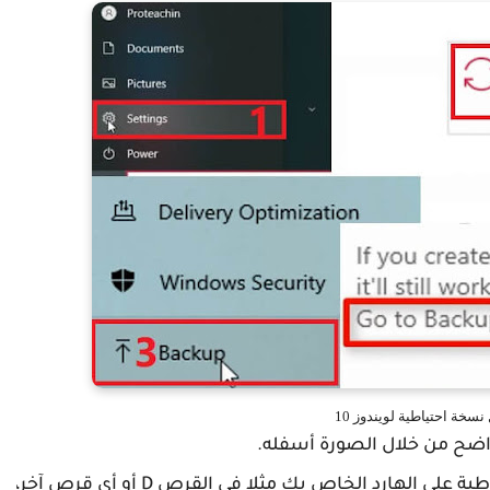
سخة احتياطية لويندوز 10
2 بعدها سوف تختار هل تريد حفظ النسخة الاحتياطية على الهارد الخاص بك مثلا في القرص D أو أي قرص آخر،