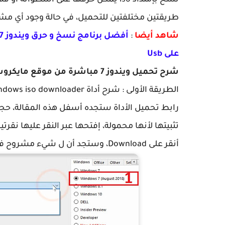
نسخ بإمتداد iso يمكن حرقها على أسطوانة أو فلاشة بكل سهولة.
طريقتين مختلفتين للتحميل، في حالة وجود أي مشك
شاهد أيضا
:
على Usb
شرح تحميل ويندوز 7 مباشرة من موقع مايكروسوفت
الطريقة الأولى : شرح أداة windows iso downloader
رابط تحميل الأداة ستجده أسفل هذه المقالة، حج
أنقر على Download، وستجد أن ل شيء مشروح في الصورة.