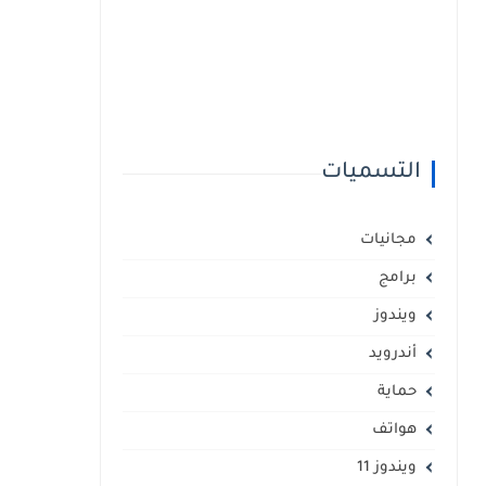
التسميات
مجانيات
برامج
ويندوز
أندرويد
حماية
هواتف
ويندوز 11