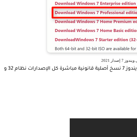
وز 7 إصدار 2021
و الأن نترككم مع الشرح المفصل لكيفية تحميل ويندوز 7 نسخ أصلية قانونية مباشرة كل الإصدارات نظام 32 و