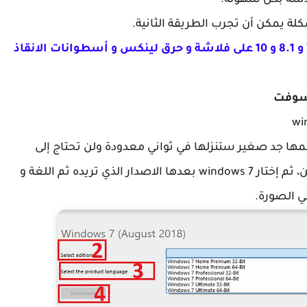
لة يمكن أن تجرب الطريقة الثانية.
أفضل برنامج نسخ و حرق ويندوز 7 و 8.1 و 10 على فلاشة و حرق لينكس و أسطوانات الانقاذ
مها جد صغير ستنزلها في ثواني معدودة ولن تحتاج إلى
تثبيتها لأنها محمولة، إفتحها عبر النقر عليها نقرتين، ثم إختار windows 7 بعدها الاصدار الذي تريده ثم اللغة و