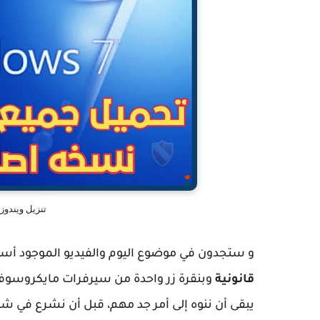
تنزيل ويندوز 7 اخر التحديثات نسخة أصلي
و ستجدون في موضوع اليوم والفيديو الموجود أسف
قانونية
وبنقرة زر واحدة من سيرفرات مايكروسوفت،
يبقى أن ننوه إلى أمر جد مهم، قبل أن نشرع في ش