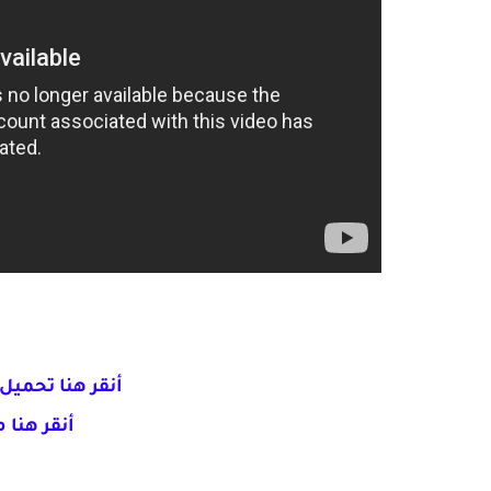
أنقر هنا تحميل indows iso downloader
أنقر هنا 