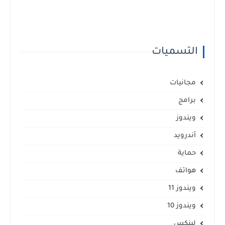
التسميات
مجانيات
برامج
ويندوز
أندرويد
حماية
هواتف
ويندوز 11
ويندوز 10
لينكس