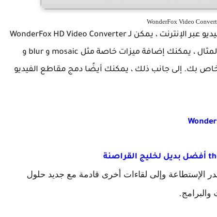
وبالإضافة إلى تحويل الفيديو / الصوت وتحميل الفيديو عبر الإنترنت ، يمكن لـ WonderFox HD Video Converter
Factory Pro حتى تحرير الفيديو الناتج. على سبيل المثال ، يمكنك إضافة ميزات خاصة مثل mosaic و blur و
مزيد إلى الفيديو الخاص بك. إلى جانب ذلك ، يمكنك أيضًا دمج مقاطع الفيديو
قدر الإستطاعة وإلى لقاءات أخرى قادمة مع جديد حلول
والبرامج.