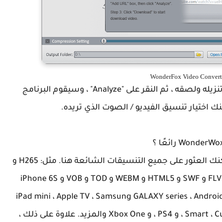
ما عليك سوى نسخ عنوان URL للفيديو الذي تريد تنزيله ولصقه ، ثم النقر على "Analyze" ، وسيقوم البرنامج
مكنك اختيار تنسيق الفيديو / الصوت الذي تريده.
فهو يدعم أكثر من 300 جهاز تنسيقي / صوتي. يمكنك العثور على جميع التنسيقات الشائعة هنا. مثل: H265 و
VP9 و MKV و MP4 و AVI و H264 و MTS و M2TS و FLV و SWF و HTML5 و WEBM و TOD و VOB و iPhone 6S
Plus) و iPhone 6 (Plus) و iPad Pro و iPad Air و iPad mini ، Apple TV ، Samsung GALAXY series ، Android
Smart ، Curved 8K / 4K TV ، UHD TV ، Surface ، BlackBerry ، و PS4 ، و Xbox One والمزيد. علاوة على ذلك ،