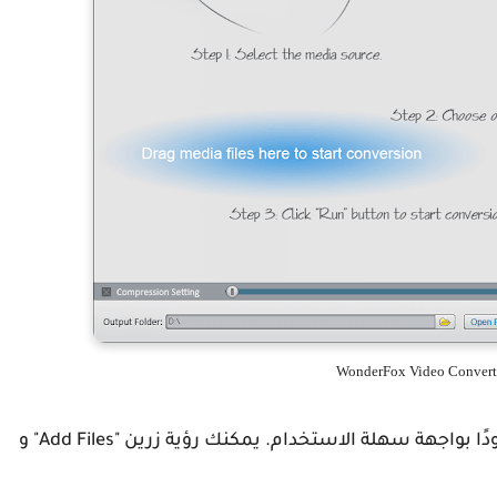
تمامًا كما ذكرنا من قبل ، يمكنك رؤية البرنامج مزودًا بواجهة سهلة الاستخدام. يمكنك رؤية زرين "Add Files" و