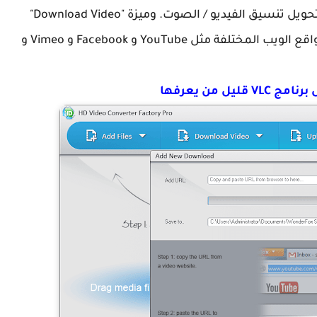
ما عليك سوى النقر على "Add Files" إذا كنت تريد تحويل تنسيق الفيديو / الصوت. وميزة "Download Video"
تدعمك لتنزيل الفيديو / الصوت عبر الإنترنت من مواقع الويب المختلفة مثل YouTube و Facebook و Vimeo و