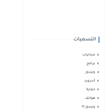
التسميات
مجانيات
برامج
ويندوز
أندرويد
حماية
هواتف
ويندوز 11