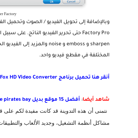
WonderFox Video Converter Factory
sharpen و emboss و noise وال
المختلفة في مقطع فيديو واحد.
أنقر هنا تحميل برنامج WonderFox HD Video Converter
شاهد أيضا
:
أفضل 15 موقع بديل the pirates bay أفضل بديل لخليج القراصنة
نتمنى أن هذه التدوينة قد كانت مفيدة لكم على 
مشاكل أنظمة التشغيل، وجديد الألعاب والتطبيقات 