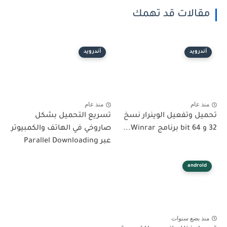
مقالات قد تهمك
أندرويد
أندرويد
منذ عام
منذ عام
تحميل وتفعيل الوينرار نسخ
تسريع التحميل بشكل
32 و 64 bit برنامج Winrar...
صاروخي في الهاتف والكمبيوتر
عبر Parallel Downloading
android
منذ بضع سنوات