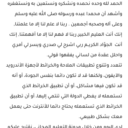
ا
لحمد لله وحده نحمده ونشكره ونستعين به ونستغفره
وأشهد أن محمدا عبده ورسوله صلى الله عليه وسلم
وعلى آله وصحبه أجمعين . ربنا لا علم لنا إلا ما علمتنا,
إنك أنت العليم الخبير.ربنا لا فهم لنا إلا ما أفهمتنا, إنك
أنت الجوّاد الكريــم ربي اشرح لي صدري ويسر لي أمري
واحلل عقدة من لساني يفقهوا قولي
.
تتعدد وتتنوع تطبيقات الملاحة والخرائط لأجهزة الأندرويد
والآيفون، ولكنها قد لا تكون دائما بنفس الجودة، أو أنه
قد تكون فيها مشاكل، أو أن تطبيق الخرائط الذي
تستعمله لا يغطي الدولة التي تنتمي إليها، أو أن تطبيق
الخرائط الذي تستعمله يحتاج دائما للأنترنت حتى يعمل
معك بشكل طبيعي.
لدى اليوم ومن خلال مدونة التعليم المجاني، نقترح عليكم