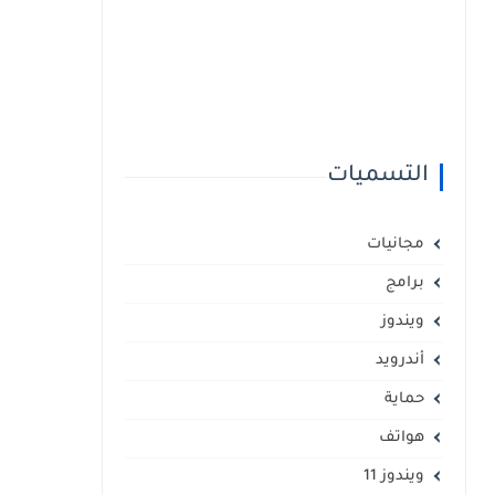
التسميات
مجانيات
برامج
ويندوز
أندرويد
حماية
هواتف
ويندوز 11