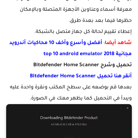
معرفة أسماء وعناوين الأجهزة المتصلة وبالإمكان
حظرها فيما بعد بعدة طرق.
إعطاء تقييم لحالة كل جهاز متصل بالشبكة.
شاهد أيضا
:
أفضل وأسرع وأخف 10 محاكيات أندرويد
مجانية 2018 top 10 android emulator
تحميل وشرح Bitdefender Home Scanner
أنقر هنا تحميل Bitdefender Home Scanner
بعدها قم بوضعه على سطح المكتب ونقرة واحدة عليه
ويبدأ في التحميل كما يظهر معك في الصورة.