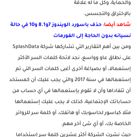
والحماية، وكل ما له علاقة
بالإختراق والتجسس.
شاهد أيضا
:
حذف باسورد الويندوز 7و8.1 و10 في حالة
نسيانه بدون الحاجة إلى الفورمات
ومن بين أهم التقارير التي تشاركها شركة SplashData
على نطاق عاو وواسع، نجد لائحة كلمات السر الأكثر
إستعمالا، أو بصياغة أخرى أغبى كلمات السر التي تم
إستعمالها في سنة 2017 والتي يجب عليك أن كمستخد
أن تتفاداها وأن لا تقوم بإستعمالها في أي حساب من
حساباتك الإجتماعية، كذلك لا يجب عليك إستعمالها
مثلا كباسور لحاسوبك أو هاتفك، أو كلمة سر للرواتر
الخاصة بك، أو أي شئ آخر مهم.
حيث نشرت الشركة أكثر عشرين كلمة سر إستخداما