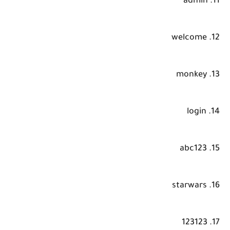
11. admin
12. welcome
13. monkey
14. login
15. abc123
16. starwars
17. 123123