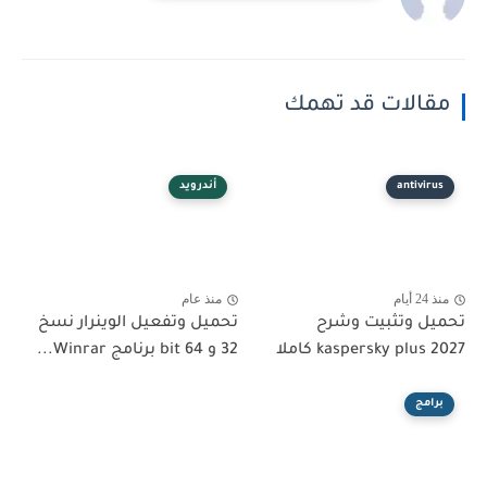
مقالات قد تهمك
antivirus
أندرويد
منذ 24 أيام
منذ عام
تحميل وتثبيت وشرح
تحميل وتفعيل الوينرار نسخ
kaspersky plus 2027 كاملا
32 و 64 bit برنامج Winrar...
برامج