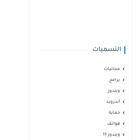
التسميات
مجانيات
برامج
ويندوز
أندرويد
حماية
هواتف
ويندوز 11