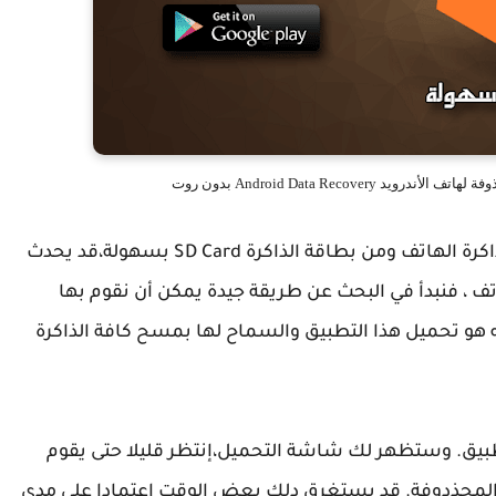
Android Data Recove بدون روت
عن طريق الخطأ من ذاكرة الهاتف ومن بطاقة الذاكرة SD Card بسهولة،قد يحدث
ف ، فنبدأ في البحث عن طريقة جيدة يمكن أن نقوم بها
هو تحميل هذا التطبيق والسماح لها بمسح كافة الذاكرة
يق. وستظهر لك شاشة التحميل،إنتظر قليلا حتى يقوم
المحذدوفة. قد يستغرق دلك بعض الوقت اعتمادا على مدى