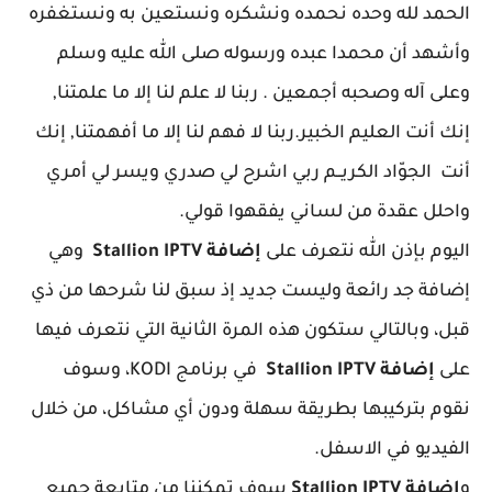
د لله وحده نحمده ونشكره ونستعين به ونستغفره
د أن محمدا عبده ورسوله صلى الله عليه وسلم
آله وصحبه أجمعين . ربنا لا علم لنا إلا ما علمتنا,
نت العليم الخبير.ربنا لا فهم لنا إلا ما أفهمتنا, إنك
لجوّاد الكريــم ربي اشرح لي صدري ويسر لي أمري
ل عقدة من لساني يفقهوا قولي.
 بإذن الله نتعرف على
إضافة Stallion IPTV
وهي
ة جد رائعة وليست جديد إذ سبق لنا شرحها من ذي
وبالتالي ستكون هذه المرة الثانية التي نتعرف فيها
إضافة Stallion IPTV
في برنامج KODI، وسوف
 بتركيبها بطريقة سهلة ودون أي مشاكل، من خلال
يو في الاسفل.
Stallion I
سوف تمكننا من متابعة جميع