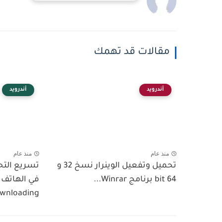
مقالات قد تهمك
أندرويد
أندرويد
منذ عام
منذ عام
تحميل وتفعيل الوينرار نسخ 32 و
تسريع الت
64 bit برنامج Winrar...
wnloading