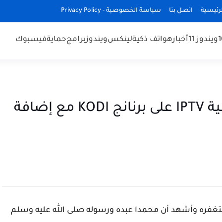
رئيسية
اتصل بنا
سياسة الخصوصية - Privacy Policy
ويندوز 11
أخبار
هواتف ذكية
لينكس
ويندوز
برامج
حماية
فيسبوك
شاهد القنوات العربية والأجنبية IPTV على برنانج KODI مع إضافة
غفره وأشهد أن محمدا عبده ورسوله صلى الله عليه وسلم