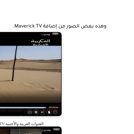
وهذه بعض الصور من إضافة
Maverick TV.
القنوات العربية والأجنبية IPTV على برنانج KODI مع إضافة Maverick TV