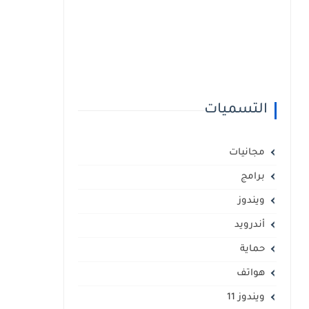
التسميات
مجانيات
برامج
ويندوز
أندرويد
حماية
هواتف
ويندوز 11