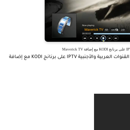
والأن نترككم مع الشرح المفصل لكيفية مشاهدة القنوات العربية والأجنبية IPTV على برنانج KODI مع إضافة