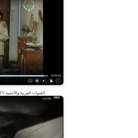
القنوات العربية والأجنبية IPTV على برنانج KODI مع إضافة Maverick TV