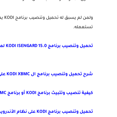
ولمن
تستعمله.
تحميل وتنصيب برنامج KODI ISENGARD 15.0 لمشاهدة كل قنوات العالم
شرح تحميل وتنصيب برنامج ال KODI XBMC على نظام الويندوزWINDOWS XP
كيفية تنصيب وتتبيث برنامج KODI أو برنامج XBMC على نظام LINUX لمشاهدة جميع القنوات العالمية
تحميل وتنصيب برنامج KODI على نظام الأندرويد ANDROID مع شرح كيفية عمل الإضافات