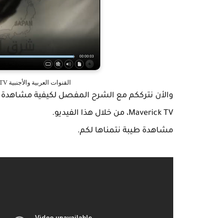
القنوات العربية والأجنبية IPTV على برنانج KODI مع إضافة Maverick TV
Maverick TV، من خلال هذا الفيديو.
مشاهدة طيبة نتمناها لكم.