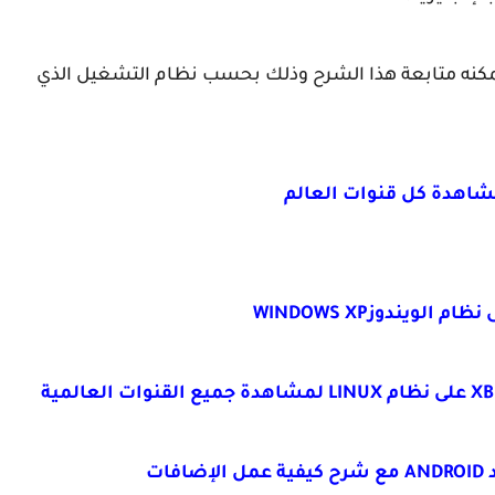
 لم يسبق له تحميل وتنصيب برنامج KODI يمكنه متابعة هذا الشرح وذلك بحسب نظام التشغيل الذي