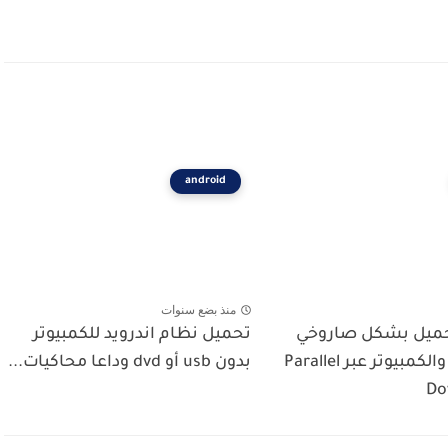
android
منذ بضع سنوات
حميل بشكل صاروخي
تحميل نظام اندرويد للكمبيوتر
في الهاتف والكمبيوتر عبر Parallel
بدون usb أو dvd وداعا محاكيات...
Do