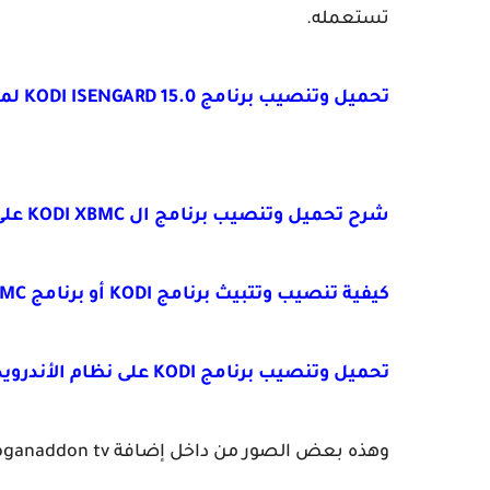
تستعمله.
تحميل وتنصيب برنامج KODI ISENGARD 15.0 لمشاهدة كل قنوات العالم
شرح تحميل وتنصيب برنامج ال KODI XBMC على نظام الويندوزWINDOWS XP
كيفية تنصيب وتتبيث برنامج KODI أو برنامج XBMC على نظام LINUX لمشاهدة جميع القنوات العالمية
تحميل وتنصيب برنامج KODI على نظام الأندرويد ANDROID مع شرح كيفية عمل الإضافات
وهذه بعض الصور من داخل إضافة
oganaddon tv