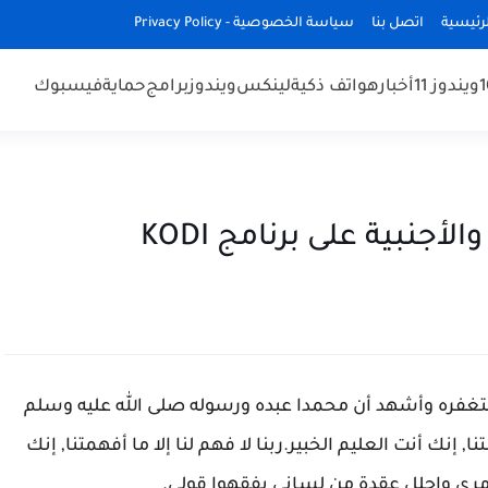
رئيسية
اتصل بنا
سياسة الخصوصية - Privacy Policy
ويندوز 11
أخبار
هواتف ذكية
لينكس
ويندوز
برامج
حماية
فيسبوك
جنبية على برنامج KODI
غفره وأشهد أن محمدا عبده ورسوله صلى الله عليه وسلم
ا, إنك أنت العليم الخبير.ربنا لا فهم لنا إلا ما أفهمتنا, إنك
أمري واحلل عقدة من لساني يفقهوا قولي.