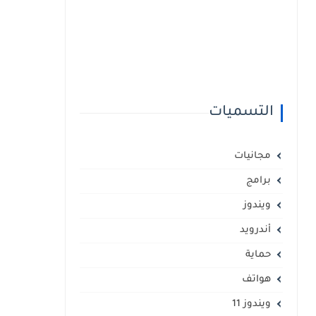
التسميات
مجانيات
برامج
ويندوز
أندرويد
حماية
هواتف
ويندوز 11