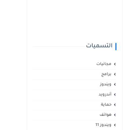
التسميات
مجانيات
برامج
ويندوز
أندرويد
حماية
هواتف
ويندوز 11