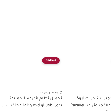
android
منذ بضع سنوات
حميل بشكل صاروخي
تحميل نظام اندرويد للكمبيوتر
في الهاتف والكمبيوتر عبر Parallel
بدون usb أو dvd وداعا محاكيات...