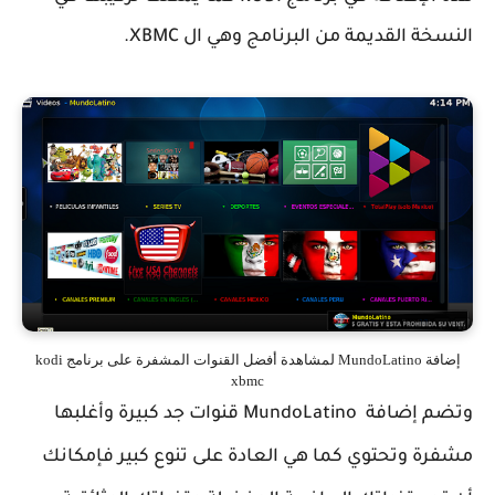
النسخة القديمة من البرنامج وهي ال XBMC.
إضافة MundoLatino لمشاهدة أفضل القنوات المشفرة على برنامج kodi
xbmc
وتضم إضافة MundoLatino قنوات جد كبيرة وأغلبها
مشفرة وتحتوي كما هي العادة على تنوع كبير فإمكانك