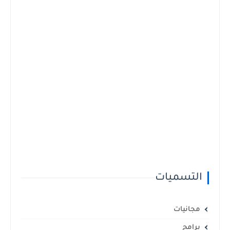
التسميات
مجانيات
برامج