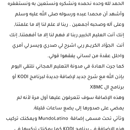
الحمد لله وحده نحمده ونشكره ونستعين به ونستغفره
وأشهد أن محمدا عبده ورسوله صلى الله عليه وسلم
وعلى آله وصحبه أجمعين . ربنا لا علم لنا إلا ما علمتنا,
إنك أنت العليم الخبير.ربنا لا فهم لنا إلا ما أفهمتنا, إنك
أنت الجوّاد الكريــم ربي اشرح لي صدري ويسر لي أمري
واحلل عقدة من لساني يفقهوا قولي.
كما جرت العادة في مدونة التعليم المجاني نلتقي اليوم
بإذن الله مع شرح جديد لإضافة جديدة لبرنامج KODI أو
برنامج ال XBMC
وهذه الإضافة سوف تتعرفون عليها أول مرة لأنه لم
يمضي على صدورها إلى يضع ساعات قليلة.
وتأتي تحث مسمى إضافة MundoLatino ويمكنك تركيب
هذه الإضافة في برنامج KODI كما يمكنك تركيبها في