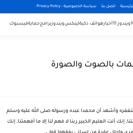
رئيسية
اتصل بنا
سياسة الخصوصية - Privacy Policy
ويندوز 11
أخبار
هواتف ذكية
لينكس
ويندوز
برامج
حماية
فيسبوك
مات بالصوت والصورة
غفره وأشهد أن محمدا عبده ورسوله صلى الله عليه وسلم
ا, إنك أنت العليم الخبير.ربنا لا فهم لنا إلا ما أفهمتنا, إنك
أمري واحلل عقدة من لساني يفقهوا قولي.