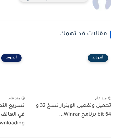
مقالات قد تهمك
أندرويد
أندرويد
منذ عام
منذ عام
تحميل وتفعيل الوينرار نسخ 32 و
تسريع الت
64 bit برنامج Winrar...
wnloading