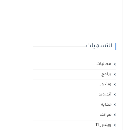
التسميات
مجانيات
برامج
ويندوز
أندرويد
حماية
هواتف
ويندوز 11