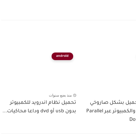
android
منذ بضع سنوات
حميل بشكل صاروخي
تحميل نظام اندرويد للكمبيوتر
في الهاتف والكمبيوتر عبر Parallel
بدون usb أو dvd وداعا محاكيات...
Do