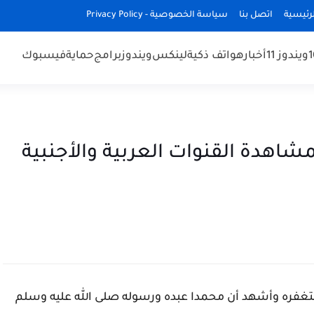
رئيسية
اتصل بنا
سياسة الخصوصية - Privacy Policy
ويندوز 11
أخبار
هواتف ذكية
لينكس
ويندوز
برامج
حماية
فيسبوك
ة live tv international لمشاهدة القنوات العربية والأجنبية
غفره وأشهد أن محمدا عبده ورسوله صلى الله عليه وسلم