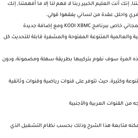
ا, إنك أنت العليم الخبير.ربنا لا فهم لنا إلا ما أفهمتنا, إنك
أمري واحلل عقدة من لساني يفقهوا قولي.
اليوم بإذن الله مع شرح جديد على مدونة التعليم المجاني خاص ببرنامج KODI XBMC ومع إضافة جديدة
العالمية المتنوعة المفتوحة والمشفرة قابلة للتحديث كل
 اليوم على إضافة live tv international وهذه المرة سوف نقوم بتركيبها بطريقة سهلة ومضمونة، ودون
l تحتوي على ملفات متنوعة وكثيرة، حيث تتوفر على قنوات رياضية وقنوات وثائقية
 لم يسبق له تحميل وتنصيب برنامج KODI يمكنه متابعة هذا الشرح وذلك بحسب نظام التشغيل الذي