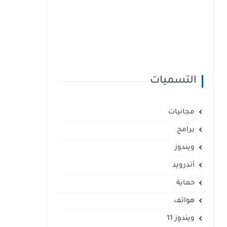
التسميات
مجانيات
برامج
ويندوز
أندرويد
حماية
هواتف
ويندوز 11