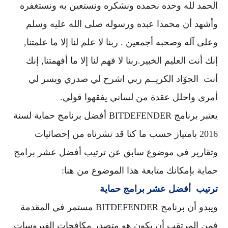
الحمد لله وحده نحمده ونشكره ونستعين به ونستغفره
وأشهد أن محمدا عبده ورسوله صلى الله عليه وسلم
وعلى آله وصحبه أجمعين . ربنا لا علم لنا إلا ما علمتنا,
إنك أنت العليم الخبير.ربنا لا فهم لنا إلا ما أفهمتنا, إنك
أنت الجوّاد الكريــم ربي اشرح لي صدري ويسر لي
أمري واحلل عقدة من لساني يفقهوا قولي.
يعتبر برنامج BITDEFENDER أفضل برنامج حماية لسنة
2016 بامتياز حسب ما كنا قد نشرناه من إحصائيات
وتقارير في موضوع سابق عن ترتيب أفضل عشر برامج
حماية بإمكانك متابعة هذا الموضوع من هنا:
ترتيب
أفضل عشر برامج حماية
ويبدو أن
برنامج BITDEFENDER مستمر في المقدمة
فمن المرتقب أن يكون هو متصدر مكافحات الفيروسات