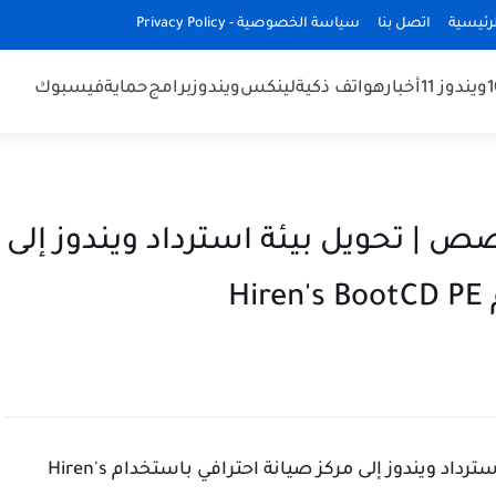
رئيسية
اتصل بنا
سياسة الخصوصية - Privacy Policy
ويندوز 11
أخبار
هواتف ذكية
لينكس
ويندوز
برامج
حماية
فيسبوك
 WinRE بـ WinPE مخصص | تحويل بيئة استرداد ويندوز إلى
H
استبدال WinRE بـ WinPE مخصص | تحويل بيئة استرداد ويندوز إلى مركز صيانة احترافي باستخدام Hiren's