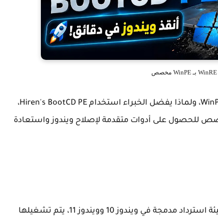
ص
في هذا الدليل سنتعرف على الفرق بين WinRE و WinPE، ولماذا يفضل الخبراء استخدام Hiren's BootCD PE،
 إلى كيفية استبدال أو إضافة WinPE مخصص للحصول على أدوات متقدمة لإصلاح ويندوز واستعادة
WinRE أو Windows Recovery Environment هي بيئة استرداد مدمجة في ويندوز 10 وويندوز 11، يتم تشغيلها