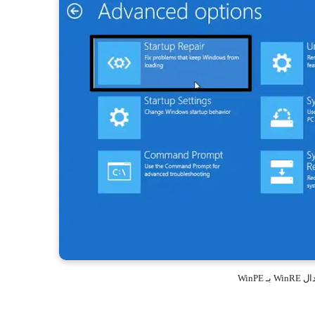
 بـ WinPE