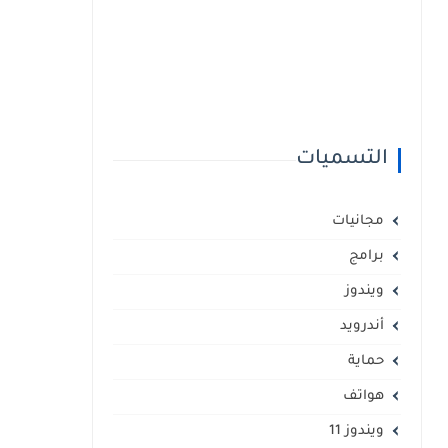
التسميات
مجانيات
برامج
ويندوز
أندرويد
حماية
هواتف
ويندوز 11