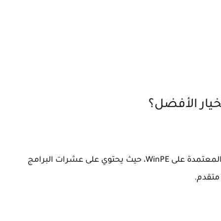
يعد Hiren's BootCD PE من أشهر أقراص الإنقاذ المعتمدة على WinPE، حيث يحتوي على عشرات البرامج
متقدم.