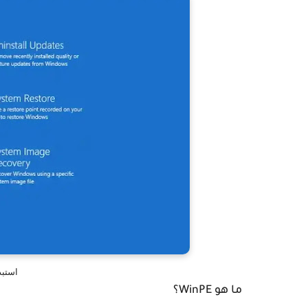
استبدال WinRE
ما هو WinPE؟