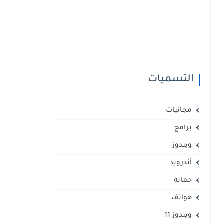
التسميات
مجانيات
برامج
ويندوز
أندرويد
حماية
هواتف
ويندوز 11