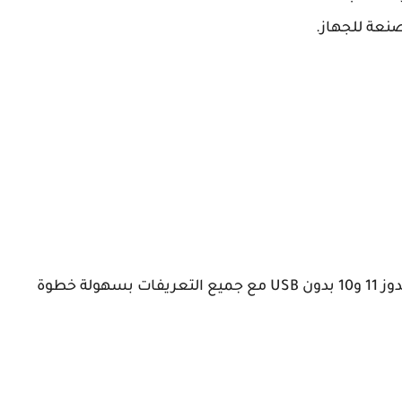
نعة للجهاز.
والأن نترككم مع الشرح المفصل لكيفية تثبيت ويندوز 11 و10 بدون USB مع جميع التعريفات بسهولة خطوة