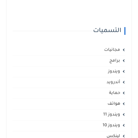
التسميات
مجانيات
برامج
ويندوز
أندرويد
حماية
هواتف
ويندوز 11
ويندوز 10
لينكس