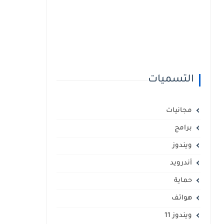
التسميات
مجانيات
برامج
ويندوز
أندرويد
حماية
هواتف
ويندوز 11