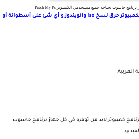
امج حاسوب يحتاجه جميع مستخدمي الكمبيوتر Patch My Pc
شرح AnyBurn أحد أفضل برامج الكمبيوتر حرق نسخ iso والويندوز و أي شئ على أسطوانة أو
 العربية.
امج كمبيوتر لابد من توفره في كل جهاز برنامج حاسوب
فيديو.