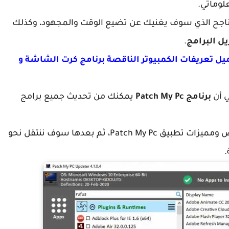
لوماتي.
P سيكون هو البديل الناجح الذي سوف يغنيك عن تضيع الوقت والمجهود، وكذلك
يل البرامج
.
يل تعريفات الكمبيوتر الناقصة برنامج كرت الشاشة و
ي أن
برنامج Patch My Pc
يمكنك من تحديث جميع برامج
وحتى لا نطيل عليكم دعونا أولا نتعرف على خصائص ومميزات تطبيق Patch My Pc، ثم بعدها سوف ننتقل نحو
.