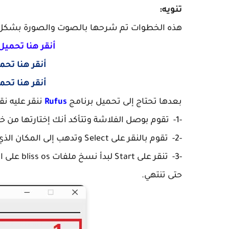
تنويه:
هذه الخطوات تم شرحها بالصوت والصورة بشكل م
أنقر هنا تحميل bliss OS الموقع الرس
أنقر هنا تحميل bliss OS راب
أنقر هنا تحميل bliss OS راب
بعدها تحتاج إلى تحميل برنامج
Rufus
ننقر عليه ن
-1- تقوم بوصل الفلاشة وتتأكد أنك إختارتها من خلال برنامج روفوس.
-2- تقوم بالنقر على Select وتدهب إلى المكان الذي حملت من خلاله النظام وتقوم بإختياره.
حتى تنتهي.