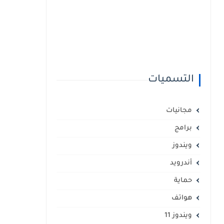
التسميات
مجانيات
برامج
ويندوز
أندرويد
حماية
هواتف
ويندوز 11