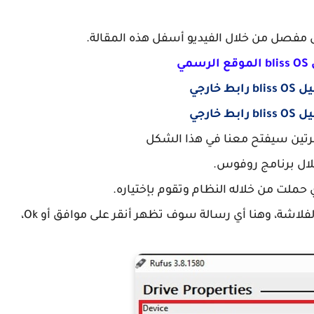
فصل من خلال الفيديو أسفل هذه المقالة.
مي
ط خارجي
ط خارجي
قرتين سيفتح معنا في هذا الشكل
-3- تنقر على Start لبدأ نسخ ملفات bliss os على الفلاشة، وهنا أي رسالة سوف تظهر أنقر على موافق أو Ok،