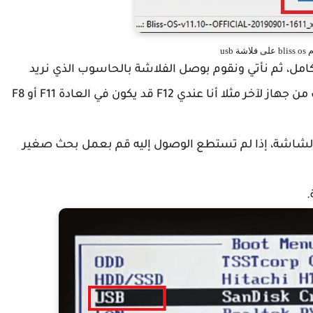
ة usb
b على الفلاشة بنجاح كامل، ثم نأتي ونقوم بوصل الفلاشة بالحاسوب الذي نريد
تثبيت النظام عليه وننقر على زر البوت والذي يختلف من جهاز لآخر مثلا أنا عندي F12 قد يكون في العادة F11 أو F8
الشاشة، إذا لم تستطع الوصول إليه قم بعمل بحث صغير
.