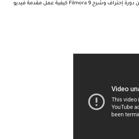
والأن نترككم مع الشرح المفصل للفيديو الثامن من دورة إحتراف وشرح Filmora 9 كيفية عمل مقدمة فيديو