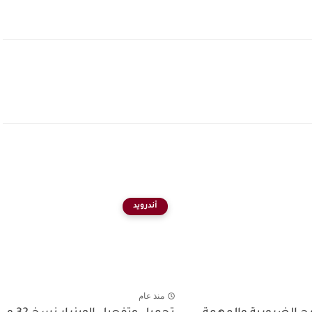
أندرويد
منذ عام