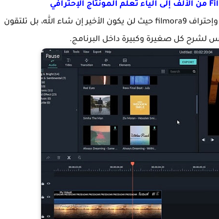
وسوف يكون هذا هو الفيديو الثامن من دورة تعلم وإحتراف filmora9 حيث لن يكون الأخير إن شاء الله، بل تلتقون
 لشرح كل صغيرة وكبيرة داخل البرنامج.