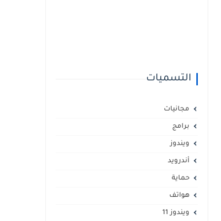
التسميات
مجانيات
برامج
ويندوز
أندرويد
حماية
هواتف
ويندوز 11