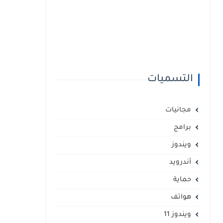
التسميات
مجانيات
برامج
ويندوز
أندرويد
حماية
هواتف
ويندوز 11