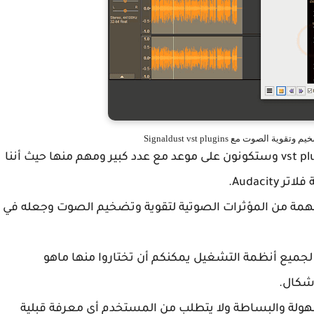
وسبق أن نوهنا إلى أننا سوف نركز اليوم على vst plugins وستكونون على موعد مع عدد كبير ومهم منها حيث أننا
Audaci.
 إضافة مجموعة مهمة من المؤثرات الصوتية لتقوية وتضخيم الصوت وجعله في
جميع أنظمة التشغيل يمكنكم أن تختاروا منها ماهو
شكال.
هولة والبساطة ولا يتطلب من المستخدم أي معرفة قبلية