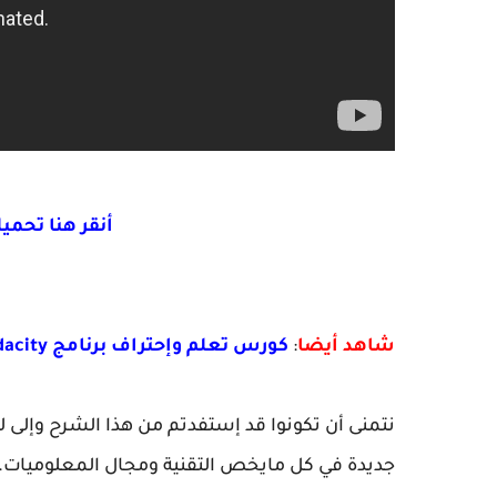
أنقر هنا تحميل aldust vst plugins
شاهد أيضا
:
كورس تعلم وإحتراف برنامج Audacity التحميل شرح أساسيات البرنامج 1
نتمنى أن تكونوا قد إستفدتم من هذا الشرح وإلى ل
جديدة في كل مايخص التقنية ومجال المعلوميات.