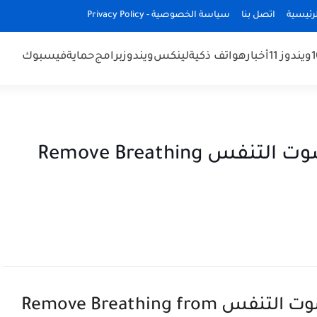
رئيسية
اتصل بنا
سياسة الخصوصية - Privacy Policy
ويندوز 11
أخبار
هواتف ذكية
لينكس
ويندوز
برامج
حماية
فيسبوك
شرح برنامج audacity حذف صوت التنفس Remove Breathing
شرح برنامج audacity حذف صوت التنفس Remove Breathing from