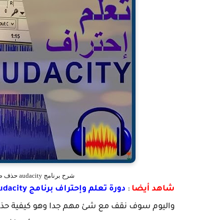
شرح برنامج audacity حذف صوت التنفس Remove Breathing from Audios
شاهد أيضا
:
دورة تعلم وإحتراف برنامج Audacity من الألف إلى الياء
واليوم سوف نقف مع شئ مهم جدا وهو كيفية حذ