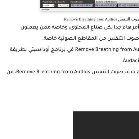
هام جدا لكل صناع المحتوى، وخاصة ممن يعملون
صوت التنفس من المقاطع الصوتية خاصة.
وسيكون لنا شرح مفصل للوقوف مع خاصية Remove Breathing from Audios في برنامج أوداسيتي بطريقة
والأن نترككم مع الشرح المفصل لبرنامج audacity حذف صوت التنفس Remove Breathing from Audios، من