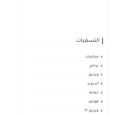
التسميات
مجانيات
برامج
ويندوز
أندرويد
حماية
هواتف
ويندوز 11