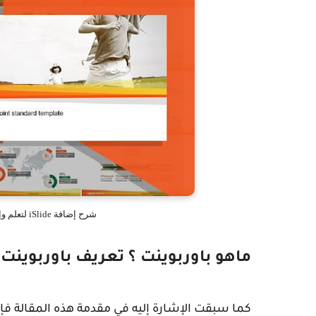
شرح إضافة iSlide لتعلم وإحتراف Powerpoint بسهولة ودون تعقيدات
ماهو باوربوينت ؟ تعريف باوربوينت 