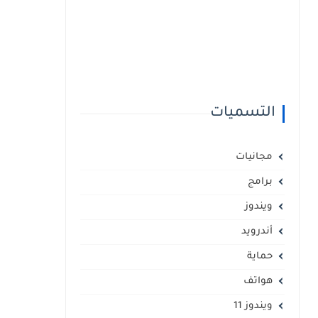
التسميات
مجانيات
برامج
ويندوز
أندرويد
حماية
هواتف
ويندوز 11