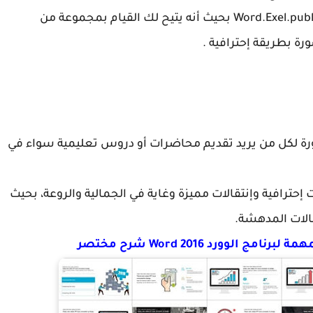
تابع لحزمة Office المكتبية التي تجدون فيها Word.Exel.publisher بحيث أنه يتيح لك القيام بمجموعة من
ة بطريقة إحترافية .
لعروض المصورة لكل من يريد تقديم محاضرات أو دروس تعليمية سواء في
إحترافية وإنتقالات مميزة وغاية في الجمالية والروعة، بحيث
قالات المدهشة.
لوورد Word 2016 شرح مختصر