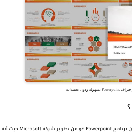
؟
كما سبقت الإشارة إليه في مقدمة هذه المقالة فإن برنامج Powerpoint هو من تطوير شركة Microsoft حيث أنه