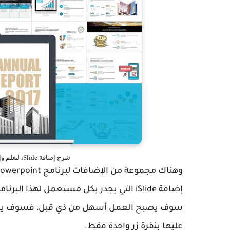
شرح إضافة iSlide لتعلم وإحتراف Powerpoint بسهولة ودون تعقيدات
إضافة iSlide التي يجدر بكل مستعمل لهذا 
سوف يصبح العمل أسهل من ذي قبل، فسوف يصبح ل
عليها بنقرة زر واحدة فقط.