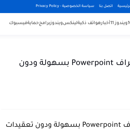
رئيسية
اتصل بنا
سياسة الخصوصية - Privacy Policy
ويندوز 11
أخبار
هواتف ذكية
لينكس
ويندوز
برامج
حماية
فيسبوك
شرح إضافة iSlide لتعلم وإحتراف Powerpoint بسهولة ودون