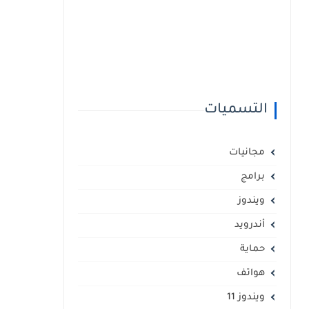
التسميات
مجانيات
برامج
ويندوز
أندرويد
حماية
هواتف
ويندوز 11