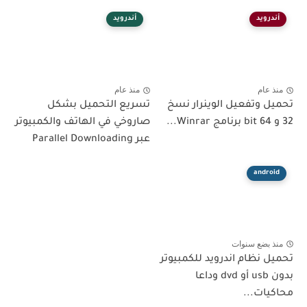
رويد
أندرويد
عام
منذ عام
 وتفعيل الوينرار نسخ
تسريع التحميل بشكل
صاروخي في الهاتف والكمبيوتر
عبر Parallel Downloading
andr
 بضع سنوات
 نظام اندرويد للكمبيوتر
بدون usb أو dvd وداعا
ات...