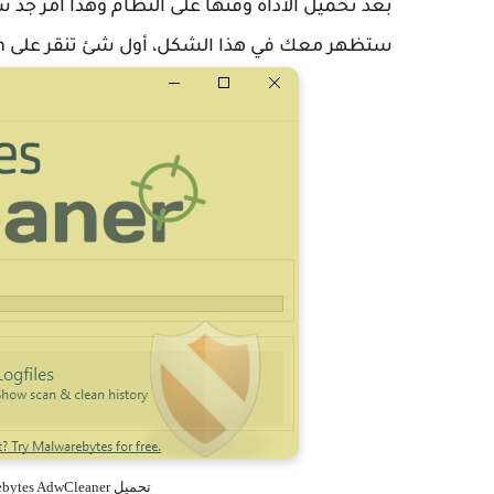
بعد تحميل الأداة وفتها على النظام وهذا أمر ج
ستظهر معك في هذا الشكل، أول شئ تنقر على Scan لبدأ فحص الكمبيوتر بحثا عن أي برامج ضارة.
تحميل Malwarebytes AdwCleaner حذف الفيروسات والبرامج الضارة