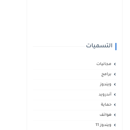
التسميات
مجانيات
برامج
ويندوز
أندرويد
حماية
هواتف
ويندوز 11