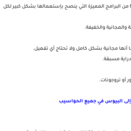
حيث أن أداة أو برنامج Malwarebytes AdwCleaner من البرامج المميزة التي ينصح بإستعمالها بشكل كبير لكل
 والمجانية والخفيفة.
راية مسبقة.
 أو تروجونات.