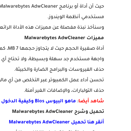
مستخدمي أنظمة الويندوز.
وسنأخذ نبذة مفصلة عن مميزات هذه الأداة الرائعة
مميزات Malwarebytes AdwCleaner
أداة صغيرة الحجم حيث لا يتجاوز حجمها 7 MB، كما أنها مجانية بشكل كامل ولا تحتاج أي تفعيل.
واجهة مستخدم جد سهلة وبسيطة، ولا تحتاج أي د
حذف الفيروسات والبرامج الضارة والخبيثة.
تحسن أداء عمل الكمبيوتر عبر التخلص من أي مالور
حذف التولبارات، والإضافات الغير أمنة.
شاهد أيضا
:
ماهو البيوس Bios وكيفية الدخول إلى البيوس في جميع الحواسيب
تحميل وشرح Malwarebytes AdwCleaner
أنقر هنا تحميل Malwarebytes AdwCleaner