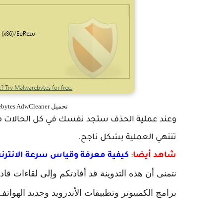
تحميل Malwarebytes AdwCleaner حذف الفيروسات والبرامج الضارة
وعند عملية الحذف ستجد نفسك في كل الحالات مض
تنتهي العملية بشكل ناجح.
شاهد أيضا
:
كيفية معرفة وقياس سرعة الانترنت لل
نتمنى أن هذه التدوينة قد أفادتكم وإلى لقاءات قا
برامج الكمبيوتر وتطبيقات الأندرويد وجديد الهوا