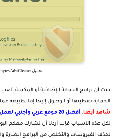
تحميل Malwarebytes AdwCleaner حذف الفيروسات والبرامج الضارة
حيث أن برامج الحماية الإضافية أو المكملة تلعب 
الحماية تغطيتها أو الوصول إليها إما لطبيعة عمله،
شاهد أيضا
:
أفضل 20 موقع عربي وأجنبي لعمل ايميل وهمي بريد وهمي أو ايميل مؤقت
لحذف الفيروسات والتخلص من البرامج الضارة وال