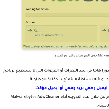
دورا هاما في سد الثغرات أو الفجوات التي لا يستطيع برنامج
 أو لأنه ببساطة لا يتمتع بالكفاءة المطلوبة.
لكل هذه الأسباب فإننا أردنا أن نشارك معكم اليوم من خلال هذه التدوينة أداة Malwarebytes AdwCleaner
خبيثة.