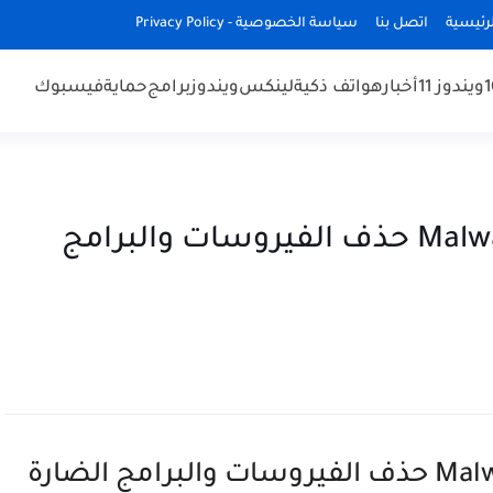
رئيسية
اتصل بنا
سياسة الخصوصية - Privacy Policy
ويندوز 11
أخبار
هواتف ذكية
لينكس
ويندوز
برامج
حماية
فيسبوك
تحميل Malwarebytes AdwCleaner حذف الفيروسات والبرامج