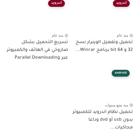
أندرويد
أندرويد
منذ عام
منذ عام
تحميل وتفعيل الوينرار نسخ
تسريع التحميل بشكل
32 و 64 bit برنامج Winrar...
صاروخي في الهاتف والكمبيوتر
عبر Parallel Downloading
android
منذ بضع سنوات
تحميل نظام اندرويد للكمبيوتر
بدون usb أو dvd وداعا
محاكيات...