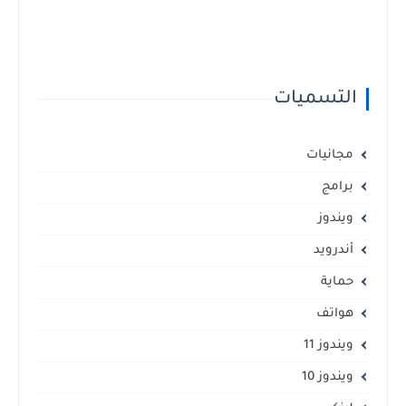
التسميات
مجانيات
برامج
ويندوز
أندرويد
حماية
هواتف
ويندوز 11
ويندوز 10