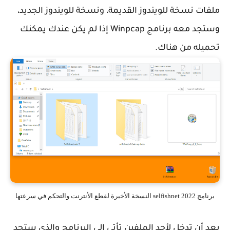
ملفات نسخة للويندوز القديمة، ونسخة للويندوز الجديد،
وستجد معه برنامج Winpcap إذا لم يكن عندك يمكنك
تحميله من هناك.
برنامج selfishnet 2022 النسخة الأخيرة لقطع الأنترنت والتحكم في سرعتها
بعد أن تدخل لأحد الملفين تأتي إلى البرنامج والذي ستجد