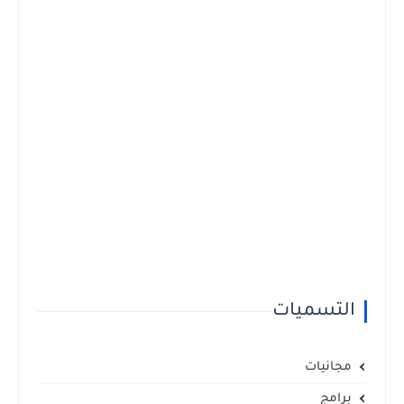
التسميات
مجانيات
برامج