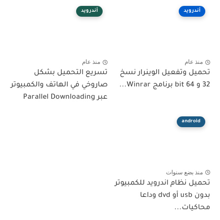
أندرويد
أندرويد
منذ عام
منذ عام
تحميل وتفعيل الوينرار نسخ
تسريع التحميل بشكل
32 و 64 bit برنامج Winrar...
صاروخي في الهاتف والكمبيوتر
عبر Parallel Downloading
android
منذ بضع سنوات
تحميل نظام اندرويد للكمبيوتر
بدون usb أو dvd وداعا
محاكيات...