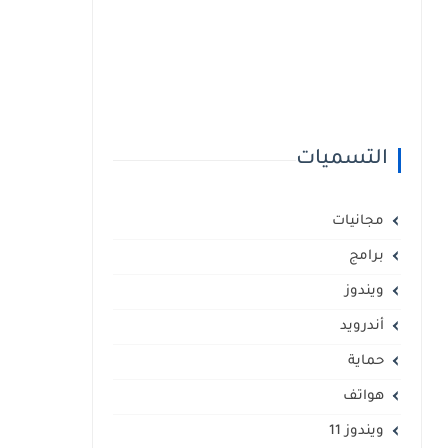
التسميات
مجانيات
برامج
ويندوز
أندرويد
حماية
هواتف
ويندوز 11