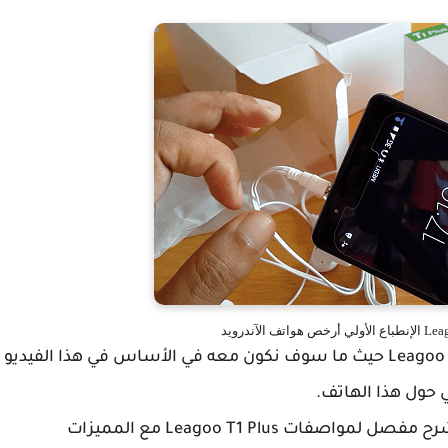
هذه فقط نظرة عامة عن مواصفات هاتف Leagoo T1 Plus حيث ما سوف نكون معه في الأساس في هذا الفيديو
وفي الفيديو المقبل إن شاء الله سوف نكون مع شرح مفصل لمواصفات Leagoo T1 Plus مع المميزات