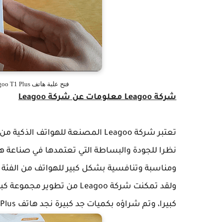
فتح علبة هاتف Leagoo T1 Plus الإنطباع الأولي أرخص هواتف الآندرويد
شركة Leagoo معلومات عن شركة Leagoo
تعتبر شركة Leagoo المصنعة للهواتف 
نظرا للجودة والبساطة التي تعتمدها في صناعة هوا
ومناسبة وتنافسية بشكل كبير للهواتف من الفئ
ولقد تمكنت شركة Leagoo من ت
كبيرا، وتم شراؤه بكميات جد كبيرة نجد هاتف Leagoo T1 Plus.