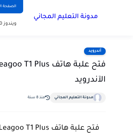
الصفحة ال
مدونة التعليم المجاني
ويندوز 10
أندرويد
الآندرويد
مدونة التعليم المجاني
منذ 8 سنة
فتح علبة هاتف Leagoo T1 Plus الإنطباع الأولي أرخص هواتف الآندرويد