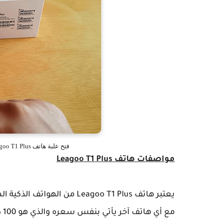
فتح علبة هاتف Leagoo T1 Plus الإنطباع الأولي أرخص هواتف الآندرويد
مواصفات هاتف Leagoo T1 Plus
يعتبر هاتف Leagoo T1 Plus من
مع أي هاتف آخر يأتي بنفس سعره والذي هو 100 دولار تقريبا....