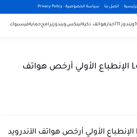
رئيسية
اتصل بنا
سياسة الخصوصية - Privacy Policy
ويندوز 11
أخبار
هواتف ذكية
لينكس
ويندوز
برامج
حماية
فيسبوك
فتح علبة هاتف Leagoo T1 Plus الإنطباع الأولي أرخص هواتف