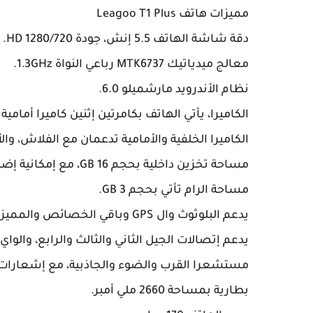
مميزات هاتف Leagoo T1 Plus
دقة شاشة الهاتف 5.5 إنش، جودة HD 1280/720.
معالج ميدياتيك MTK6737 رباعي النواة 1.3GHz.
نظام الأندرويد مارشميلو 6.0.
الكاميرا الخلفية والأمامية تدعمان مع الفلاش، 
مساحة تخزين داخلية بحجم 16 GB، مع إمكانية إضافة مساحة خارجية تصل حتى 128 GB.
مساحة الرام تأتي بحجم 3 GB.
يدعم البلوثوث وال GPS وباقي الخصائص والمميزات الأخرى التي يحتاجها مستعملو الهواتف الذكية.
يدعم إتصالات الجيل الثاني والثالث والرابع، والواي
مستشعرا القرب والضوء والجاذبية، مع إشعارات ب
بطارية بمساحة 2660 ملي أمبر.