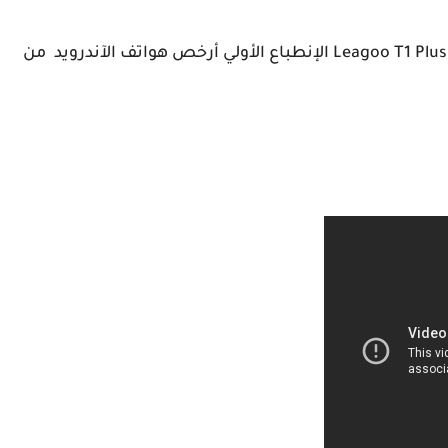
والأن نترككم مع الشرح المفصل لفتح علبة هاتف Leagoo T1 Plus الإنطباع الأولي أرخص هواتف الآندرويد من