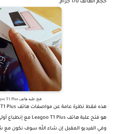
حجم الهاتف 170 جرام.
فتح علبة هاتف Leagoo T1 Plus الإنطباع الأولي أرخص هواتف الآندرويد
هو فتح علبة هاتف Leagoo T1 Plus مع إنطباع أولي حول هذا الهاتف.