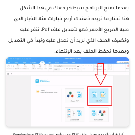
بعدما تفتح البرنامج سيظهر معك في هذا الشكل.
هنا تختار ما تريده فعندك أربع خيارات مثلا الخيار الذي
عليه المربع الأحمر فهو لتعديل ملف Pdf، ننقر عليه
ونضيف الملف الذي نريد أن نعدل عليه ونبدأ في التعديل
وبعدها نحفظ الملف بعد الإنتهاء.
كيفية إنشاء دمج تعديل ملف PDF مع برنامج Wondershare PDFelement