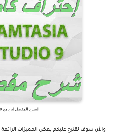
الشرح المفصل لبرنامج Camtasia Studio 9 من الصفر إلى الإحتراف
والأن سوف نقترح عليكم بعض المميزات الرائعة في برنامج udio 9