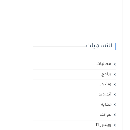
التسميات
مجانيات
برامج
ويندوز
أندرويد
حماية
هواتف
ويندوز 11