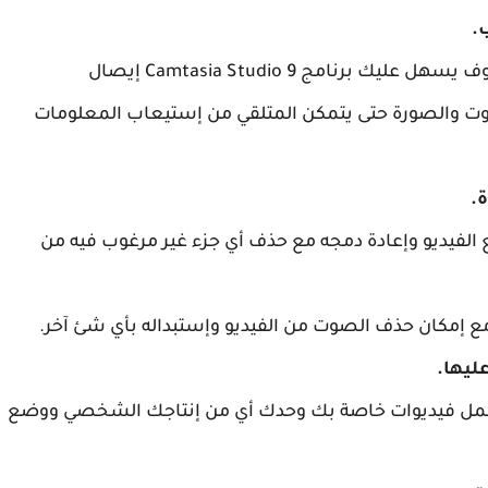
.
فلو أنك أردت عمل شرح تعليمي لأي شخص فسوف يسهل عليك برنامج Camtasia Studio 9 إيصال
وت والصورة حتى يتمكن المتلقي من إستيعاب المعلومات
ة.
Camtasia Stu إمكانية تقطيع الفيديو وإعادة دمجه مع حذف أي جزء غير مرغوب فيه من
 مع إمكان حذف الصوت من الفيديو وإستبداله بأي شئ آخر.
ليها.
Camta سوف تتمكن من عمل فيديوات خاصة بك وحدك أي من إنتاجك الشخصي ووضع