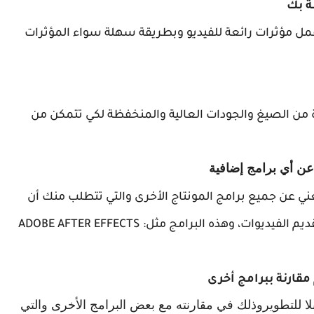
ة بك
 عبر برنامج Camtasia Studio 9 من عمل مؤثرات رائعة للفيديو وبطريقة سهلة سواء المؤثرات
Camtasia Stu مجموعة كبيرة من الصيغ والجودات العالية والمنخفظة لكي تتمكن من
 عن جميع برامج المونتاج الأخرى والتي تتطلب منك أن
تكون متمكنا بشكل كبير من العمل على إعداد و تقديم الفيديوات، وهذه البرامج مثل: ADOBE AFTER EFFECTS
مقارنة ببرامج أخرى
ا نوعا ما وقابلا للتطويروذلك في مقارنته مع بعض البرامج الأخرى والتي